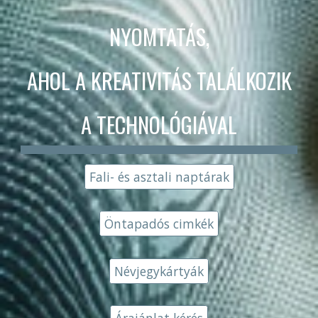
NYOMTATÁS,
AHOL A KREATIVITÁS TALÁLKOZIK
A TECHNOLÓGIÁVAL
Fali- és asztali naptárak
Öntapadós cimkék
Névjegykártyák